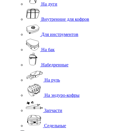
На дуги
Внутренние для кофров
Для инструментов
На бак
Набедренные
На руль
На эндуро-кофры
Запчасти
Седельные