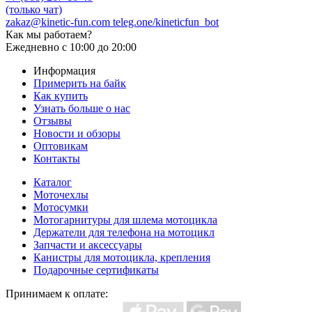
(только чат)
zakaz@kinetic-fun.com
teleg.one/kineticfun_bot
Как мы работаем?
Ежедневно
с 10:00 до 20:00
Информация
Примерить на байк
Как купить
Узнать больше о нас
Отзывы
Новости и обзоры
Оптовикам
Контакты
Каталог
Моточехлы
Мотосумки
Мотогарнитуры для шлема мотоцикла
Держатели для телефона на мотоцикл
Запчасти и аксессуары
Канистры для мотоцикла, крепления
Подарочные сертификаты
Принимаем к оплате: