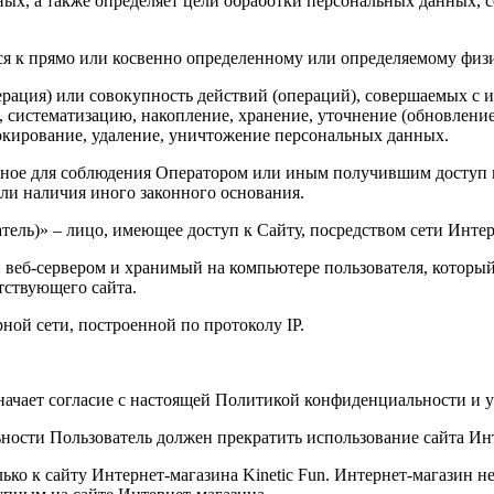
ных, а также определяет цели обработки персональных данных, 
ся к прямо или косвенно определенному или определяемому физ
ерация) или совокупность действий (операций), совершаемых с 
, систематизацию, накопление, хранение, уточнение (обновление
локирование, удаление, уничтожение персональных данных.
льное для соблюдения Оператором или иным получившим доступ 
или наличия иного законного основания.
ватель)» – лицо, имеющее доступ к Сайту, посредством сети Инт
веб-сервером и хранимый на компьютере пользователя, который 
тствующего сайта.
рной сети, построенной по протоколу IP.
значает согласие с настоящей Политикой конфиденциальности и
ьности Пользователь должен прекратить использование сайта Ин
о к сайту Интернет-магазина Kinetic Fun. Интернет-магазин не 