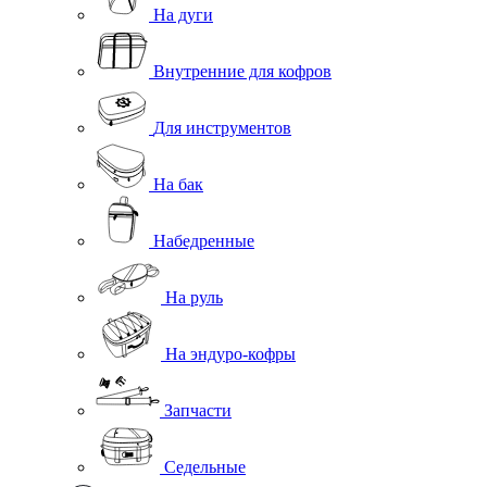
На дуги
Внутренние для кофров
Для инструментов
На бак
Набедренные
На руль
На эндуро-кофры
Запчасти
Седельные