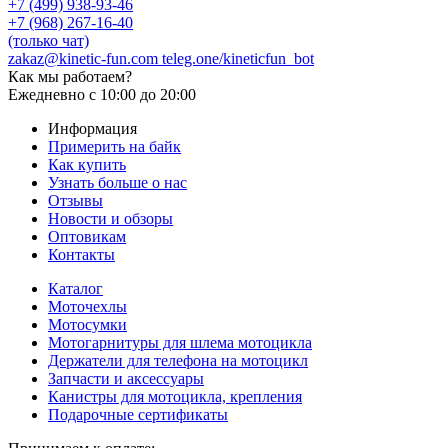
+7 (499) 938-93-46
+7 (968) 267-16-40
(только чат)
zakaz@kinetic-fun.com
teleg.one/kineticfun_bot
Как мы работаем?
Ежедневно
с 10:00 до 20:00
Информация
Примерить на байк
Как купить
Узнать больше о нас
Отзывы
Новости и обзоры
Оптовикам
Контакты
Каталог
Моточехлы
Мотосумки
Мотогарнитуры для шлема мотоцикла
Держатели для телефона на мотоцикл
Запчасти и аксессуары
Канистры для мотоцикла, крепления
Подарочные сертификаты