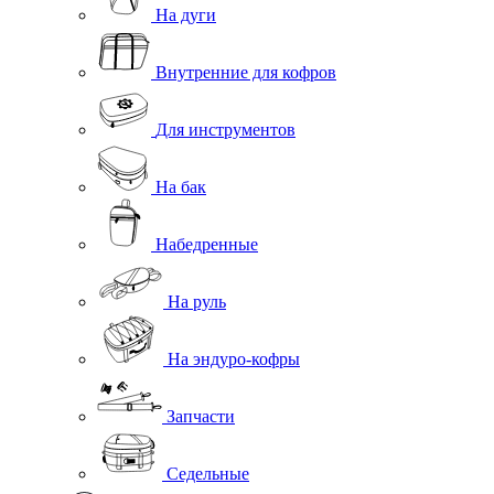
На дуги
Внутренние для кофров
Для инструментов
На бак
Набедренные
На руль
На эндуро-кофры
Запчасти
Седельные