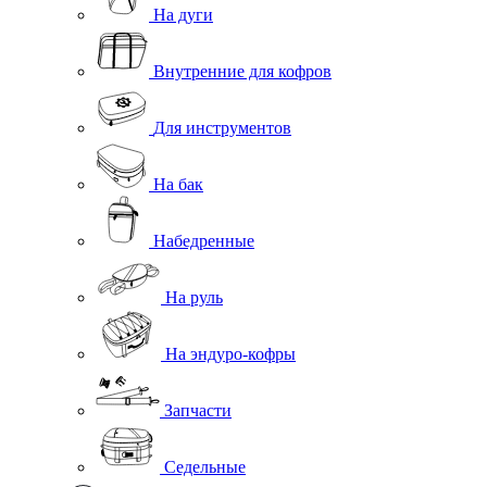
На дуги
Внутренние для кофров
Для инструментов
На бак
Набедренные
На руль
На эндуро-кофры
Запчасти
Седельные