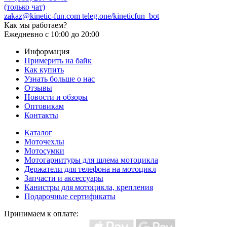
(только чат)
zakaz@kinetic-fun.com
teleg.one/kineticfun_bot
Как мы работаем?
Ежедневно
с 10:00 до 20:00
Информация
Примерить на байк
Как купить
Узнать больше о нас
Отзывы
Новости и обзоры
Оптовикам
Контакты
Каталог
Моточехлы
Мотосумки
Мотогарнитуры для шлема мотоцикла
Держатели для телефона на мотоцикл
Запчасти и аксессуары
Канистры для мотоцикла, крепления
Подарочные сертификаты
Принимаем к оплате: