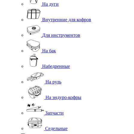
На дуги
Внутренние для кофров
Для инструментов
На бак
Набедренные
На руль
На эндуро-кофры
Запчасти
Седельные