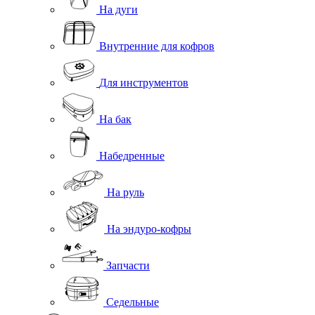
На дуги
Внутренние для кофров
Для инструментов
На бак
Набедренные
На руль
На эндуро-кофры
Запчасти
Седельные