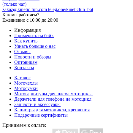
(только чат)
zakaz@kinetic-fun.com
teleg.one/kineticfun_bot
Как мы работаем?
Ежедневно
с 10:00 до 20:00
Информация
Примерить на байк
Как купить
Узнать больше о нас
Отзывы
Новости и обзоры
Оптовикам
Контакты
Каталог
Моточехлы
Мотосумки
Мотогарнитуры для шлема мотоцикла
Держатели для телефона на мотоцикл
Запчасти и аксессуары
Канистры для мотоцикла, крепления
Подарочные сертификаты
Принимаем к оплате: