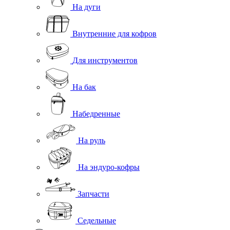
На дуги
Внутренние для кофров
Для инструментов
На бак
Набедренные
На руль
На эндуро-кофры
Запчасти
Седельные