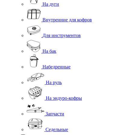
На дуги
Внутренние для кофров
Для инструментов
На бак
Набедренные
На руль
На эндуро-кофры
Запчасти
Седельные