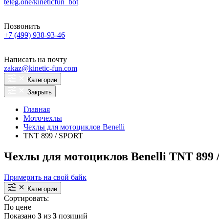
teleg.one/kineticfun_bot
Позвонить
+7 (499) 938-93-46
Написать на почту
zakaz@kinetic-fun.com
Категории
Закрыть
Главная
Моточехлы
Чехлы для мотоциклов Benelli
TNT 899 / SPORT
Чехлы для мотоциклов Benelli TNT 899
Примерить на свой байк
Категории
Сортировать:
По цене
Показано
3
из
3
позиций