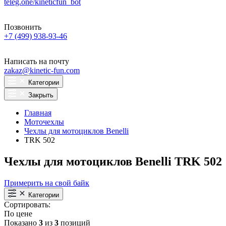
teleg.one/kineticfun_bot
Позвонить
+7 (499) 938-93-46
Написать на почту
zakaz@kinetic-fun.com
Категории
Закрыть
Главная
Моточехлы
Чехлы для мотоциклов Benelli
TRK 502
Чехлы для мотоциклов Benelli TRK 502
Примерить на свой байк
Категории
Сортировать:
По цене
Показано
3
из
3
позиций