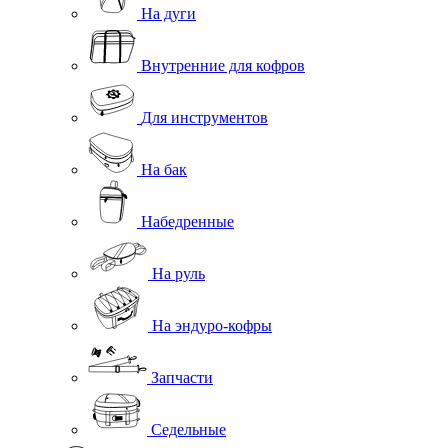
На дуги
Внутренние для кофров
Для инструментов
На бак
Набедренные
На руль
На эндуро-кофры
Запчасти
Седельные