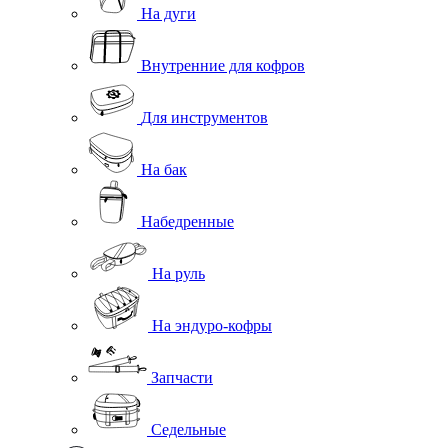
На дуги
Внутренние для кофров
Для инструментов
На бак
Набедренные
На руль
На эндуро-кофры
Запчасти
Седельные