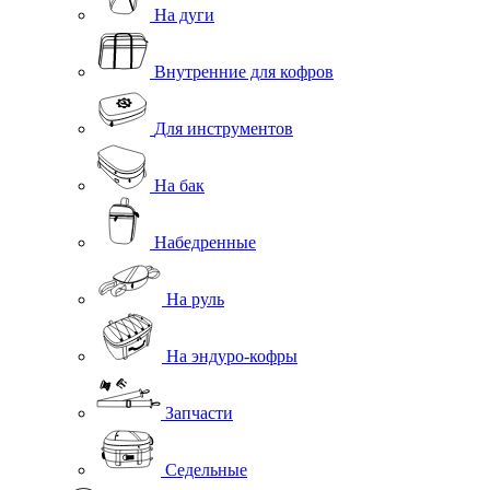
На дуги
Внутренние для кофров
Для инструментов
На бак
Набедренные
На руль
На эндуро-кофры
Запчасти
Седельные