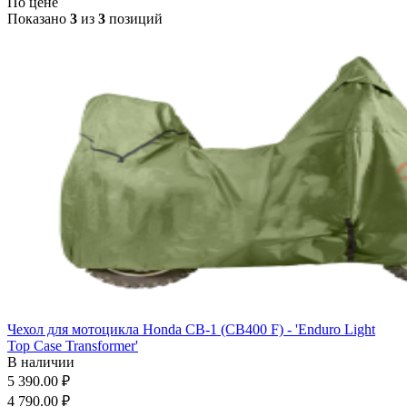
По цене
Показано
3
из
3
позиций
Чехол для мотоцикла Honda CB-1 (CB400 F) - 'Enduro Light
Top Case Transformer'
В наличии
5 390.00 ₽
4 790.00 ₽