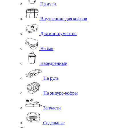
На дуги
Внутренние для кофров
Для инструментов
На бак
Набедренные
На руль
На эндуро-кофры
Запчасти
Седельные