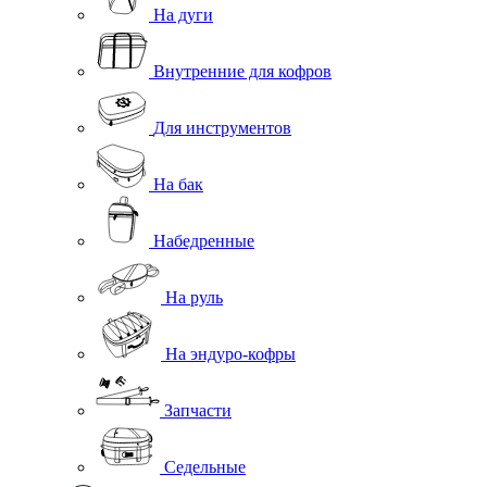
На дуги
Внутренние для кофров
Для инструментов
На бак
Набедренные
На руль
На эндуро-кофры
Запчасти
Седельные