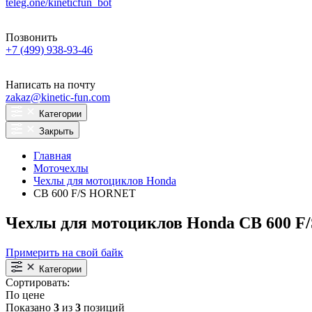
teleg.one/kineticfun_bot
Позвонить
+7 (499) 938-93-46
Написать на почту
zakaz@kinetic-fun.com
Категории
Закрыть
Главная
Моточехлы
Чехлы для мотоциклов Honda
CB 600 F/S HORNET
Чехлы для мотоциклов Honda CB 600 
Примерить на свой байк
Категории
Сортировать:
По цене
Показано
3
из
3
позиций