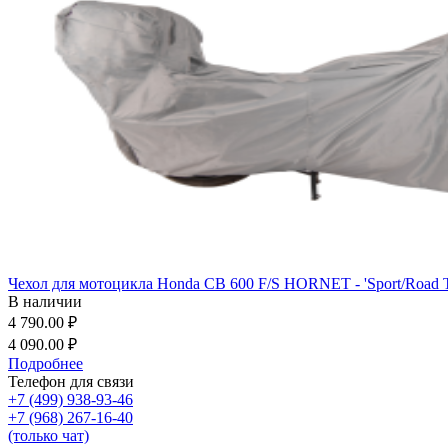
Чехол для мотоцикла Honda CB 600 F/S HORNET - 'Sport/Road T
В наличии
4 790.00 ₽
4 090.00 ₽
Подробнее
Телефон для связи
+7 (499) 938-93-46
+7 (968) 267-16-40
(только чат)