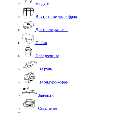
На дуги
Внутренние для кофров
Для инструментов
На бак
Набедренные
На руль
На эндуро-кофры
Запчасти
Седельные