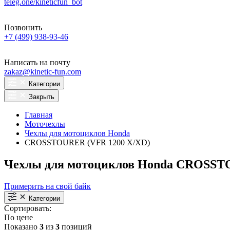
teleg.one/kineticfun_bot
Позвонить
+7 (499) 938-93-46
Написать на почту
zakaz@kinetic-fun.com
Категории
Закрыть
Главная
Моточехлы
Чехлы для мотоциклов Honda
CROSSTOURER (VFR 1200 X/XD)
Чехлы для мотоциклов Honda CROSST
Примерить на свой байк
Категории
Сортировать:
По цене
Показано
3
из
3
позиций