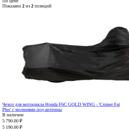
По цене
Показано
2
из
2
позиций
Чехол для мотоцикла Honda F6C GOLD WING - 'Cruiser Fat
Plus' с молниями под антенны
В наличии
5 790.00 ₽
5 190.00 ₽