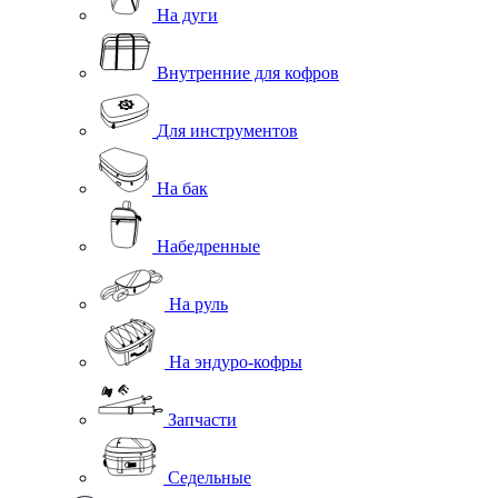
На дуги
Внутренние для кофров
Для инструментов
На бак
Набедренные
На руль
На эндуро-кофры
Запчасти
Седельные