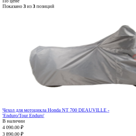
По цене
Показано
3
из
3
позиций
Чехол для мотоцикла Honda NT 700 DEAUVILLE -
'Enduro/Tour Enduro'
В наличии
4 090.00 ₽
3 890.00 ₽