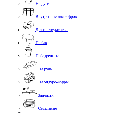
На дуги
Внутренние для кофров
Для инструментов
На бак
Набедренные
На руль
На эндуро-кофры
Запчасти
Седельные