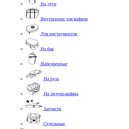
На дуги
Внутренние для кофров
Для инструментов
На бак
Набедренные
На руль
На эндуро-кофры
Запчасти
Седельные