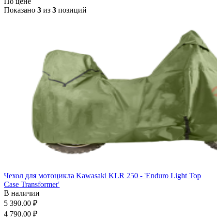
По цене
Показано
3
из
3
позиций
Чехол для мотоцикла Kawasaki KLR 250 - 'Enduro Light Top
Case Transformer'
В наличии
5 390.00 ₽
4 790.00 ₽