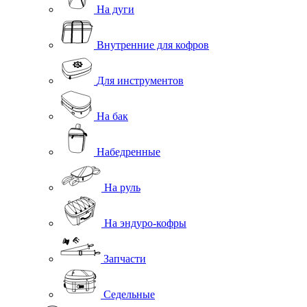
На дуги
Внутренние для кофров
Для инструментов
На бак
Набедренные
На руль
На эндуро-кофры
Запчасти
Седельные