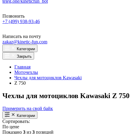
teleg.one/kineticfun_bot
Позвонить
+7 (499) 938-93-46
Написать на почту
zakaz@kinetic-fun.com
Категории
Закрыть
Главная
Моточехлы
Чехлы для мотоциклов Kawasaki
Z 750
Чехлы для мотоциклов Kawasaki Z 750
Примерить на свой байк
Категории
Сортировать:
По цене
Показано
3
из
3
позиций