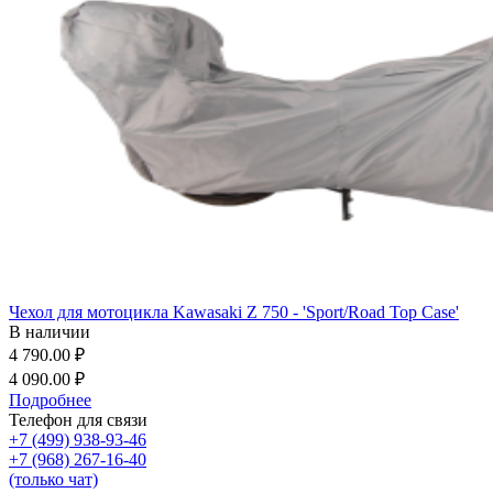
Чехол для мотоцикла Kawasaki Z 750 - 'Sport/Road Top Case'
В наличии
4 790.00 ₽
4 090.00 ₽
Подробнее
Телефон для связи
+7 (499) 938-93-46
+7 (968) 267-16-40
(только чат)