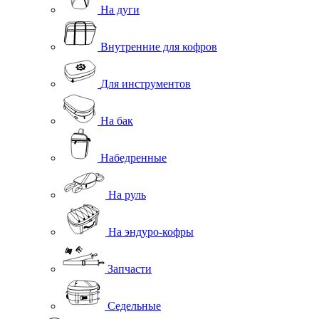
На дуги
Внутренние для кофров
Для инструментов
На бак
Набедренные
На руль
На эндуро-кофры
Запчасти
Седельные