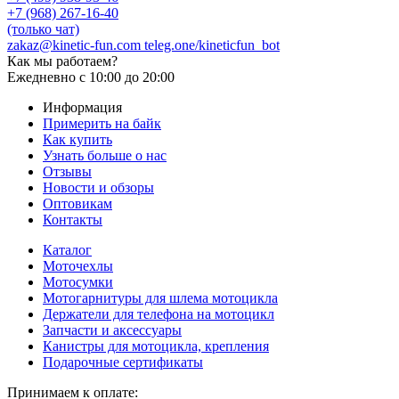
+7 (968) 267-16-40
(только чат)
zakaz@kinetic-fun.com
teleg.one/kineticfun_bot
Как мы работаем?
Ежедневно
с 10:00 до 20:00
Информация
Примерить на байк
Как купить
Узнать больше о нас
Отзывы
Новости и обзоры
Оптовикам
Контакты
Каталог
Моточехлы
Мотосумки
Мотогарнитуры для шлема мотоцикла
Держатели для телефона на мотоцикл
Запчасти и аксессуары
Канистры для мотоцикла, крепления
Подарочные сертификаты
Принимаем к оплате: