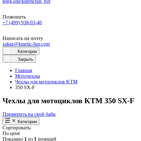
teleg.one/kineticfun_bot
Позвонить
+7 (499) 938-93-46
Написать на почту
zakaz@kinetic-fun.com
Категории
Закрыть
Главная
Моточехлы
Чехлы для мотоциклов KTM
350 SX-F
Чехлы для мотоциклов KTM 350 SX-F
Примерить на свой байк
Категории
Сортировать:
По цене
Показано
1
из
1
позиций