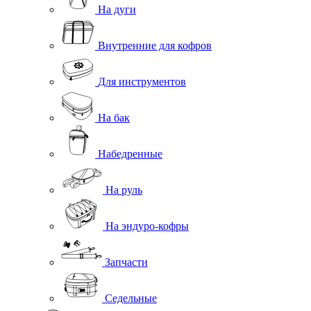
На дуги
Внутренние для кофров
Для инструментов
На бак
Набедренные
На руль
На эндуро-кофры
Запчасти
Седельные