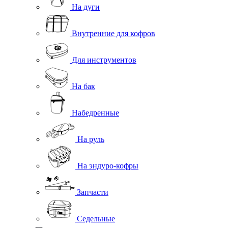
На дуги
Внутренние для кофров
Для инструментов
На бак
Набедренные
На руль
На эндуро-кофры
Запчасти
Седельные