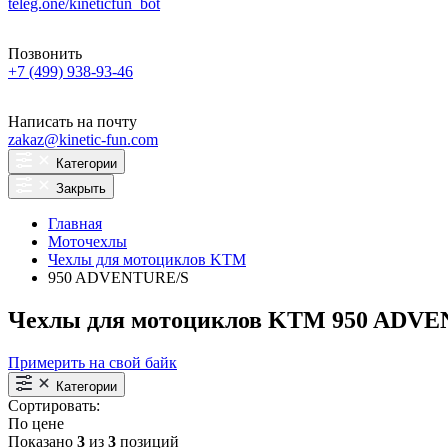
teleg.one/kineticfun_bot
Позвонить
+7 (499) 938-93-46
Написать на почту
zakaz@kinetic-fun.com
Категории
Закрыть
Главная
Моточехлы
Чехлы для мотоциклов KTM
950 ADVENTURE/S
Чехлы для мотоциклов KTM 950 ADV
Примерить на свой байк
Категории
Сортировать:
По цене
Показано
3
из
3
позиций