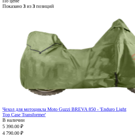
По цене
Показано
3
из
3
позиций
Чехол для мотоцикла Moto Guzzi BREVA 850 - 'Enduro Light
Top Case Transformer'
В наличии
5 390.00 ₽
4 790.00 ₽