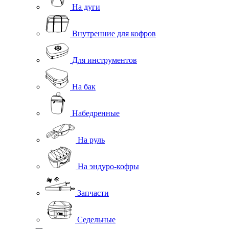
На дуги
Внутренние для кофров
Для инструментов
На бак
Набедренные
На руль
На эндуро-кофры
Запчасти
Седельные