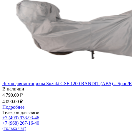
Чехол для мотоцикла Suzuki GSF 1200 BANDIT (ABS) - 'Sport/R
В наличии
4 790.00 ₽
4 090.00 ₽
Подробнее
Телефон для связи
+7 (499) 938-93-46
+7 (968) 267-16-40
(только чат)