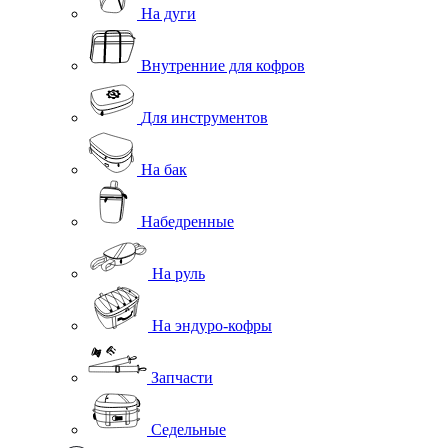
На дуги
Внутренние для кофров
Для инструментов
На бак
Набедренные
На руль
На эндуро-кофры
Запчасти
Седельные