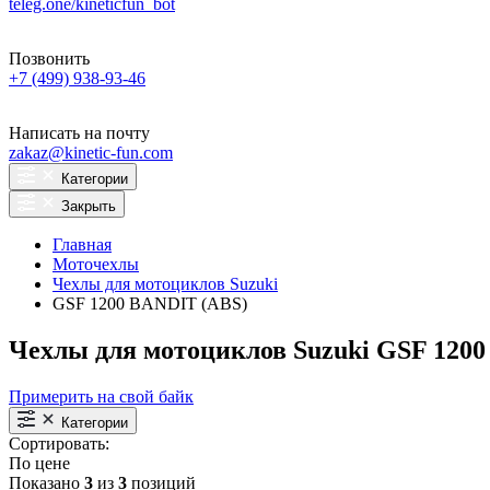
teleg.one/kineticfun_bot
Позвонить
+7 (499) 938-93-46
Написать на почту
zakaz@kinetic-fun.com
Категории
Закрыть
Главная
Моточехлы
Чехлы для мотоциклов Suzuki
GSF 1200 BANDIT (ABS)
Чехлы для мотоциклов Suzuki GSF 120
Примерить на свой байк
Категории
Сортировать:
По цене
Показано
3
из
3
позиций