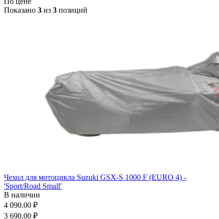
По цене
Показано
3
из
3
позиций
Чехол для мотоцикла Suzuki GSX-S 1000 F (EURO 4) -
'Sport/Road Small'
В наличии
4 090.00 ₽
3 690.00 ₽