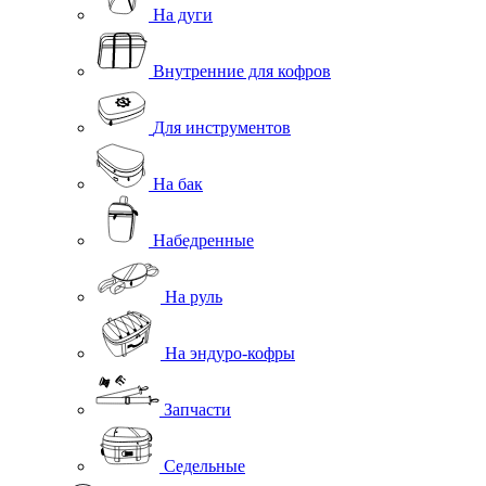
На дуги
Внутренние для кофров
Для инструментов
На бак
Набедренные
На руль
На эндуро-кофры
Запчасти
Седельные