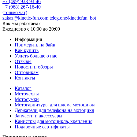
+7 (499) 938-93-46
+7 (968) 267-16-40
(только чат)
zakaz@kinetic-fun.com
teleg.one/kineticfun_bot
Как мы работаем?
Ежедневно
с 10:00 до 20:00
Информация
Примерить на байк
Как купить
Узнать больше о нас
Отзывы
Новости и обзоры
Оптовикам
Контакты
Каталог
Моточехлы
Мотосумки
Мотогарнитуры для шлема мотоцикла
Держатели для телефона на мотоцикл
Запчасти и аксессуары
Канистры для мотоцикла, крепления
Подарочные сертификаты