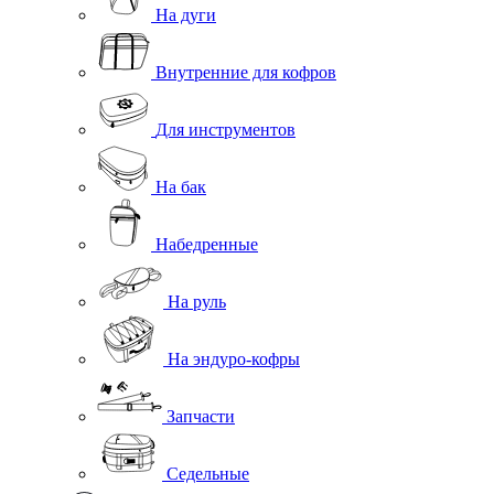
На дуги
Внутренние для кофров
Для инструментов
На бак
Набедренные
На руль
На эндуро-кофры
Запчасти
Седельные