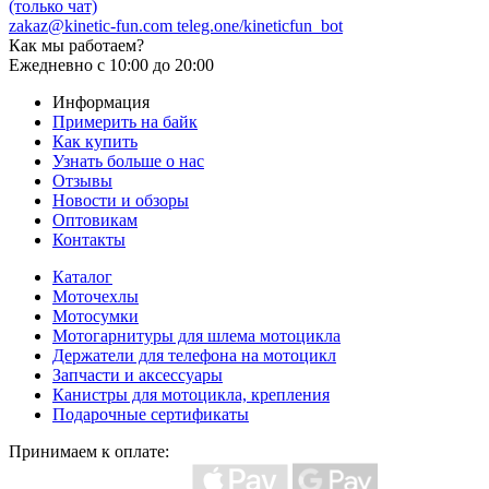
(только чат)
zakaz@kinetic-fun.com
teleg.one/kineticfun_bot
Как мы работаем?
Ежедневно
с 10:00 до 20:00
Информация
Примерить на байк
Как купить
Узнать больше о нас
Отзывы
Новости и обзоры
Оптовикам
Контакты
Каталог
Моточехлы
Мотосумки
Мотогарнитуры для шлема мотоцикла
Держатели для телефона на мотоцикл
Запчасти и аксессуары
Канистры для мотоцикла, крепления
Подарочные сертификаты
Принимаем к оплате: