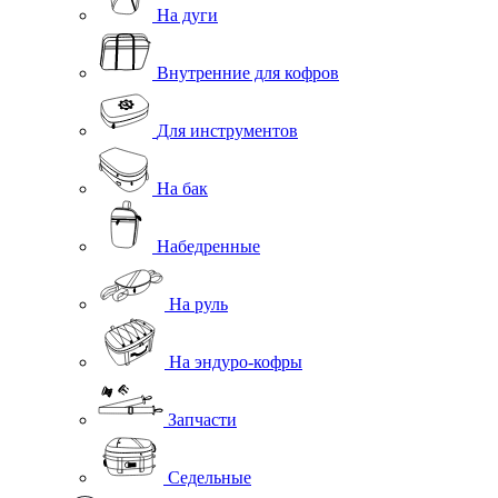
На дуги
Внутренние для кофров
Для инструментов
На бак
Набедренные
На руль
На эндуро-кофры
Запчасти
Седельные