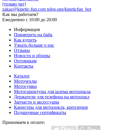
(только чат)
zakaz@kinetic-fun.com
teleg.one/kineticfun_bot
Как мы работаем?
Ежедневно
с 10:00 до 20:00
Информация
Примерить на байк
Как купить
Узнать больше о нас
Отзывы
Новости и обзоры
Оптовикам
Контакты
Каталог
Моточехлы
Мотосумки
Мотогарнитуры для шлема мотоцикла
Держатели для телефона на мотоцикл
Запчасти и аксессуары
Канистры для мотоцикла, крепления
Подарочные сертификаты
Принимаем к оплате: