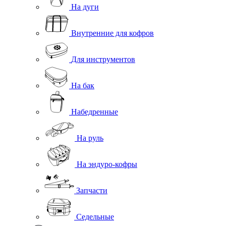
На дуги
Внутренние для кофров
Для инструментов
На бак
Набедренные
На руль
На эндуро-кофры
Запчасти
Седельные