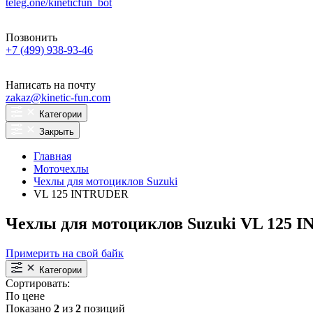
teleg.one/kineticfun_bot
Позвонить
+7 (499) 938-93-46
Написать на почту
zakaz@kinetic-fun.com
Категории
Закрыть
Главная
Моточехлы
Чехлы для мотоциклов Suzuki
VL 125 INTRUDER
Чехлы для мотоциклов Suzuki VL 125
Примерить на свой байк
Категории
Сортировать:
По цене
Показано
2
из
2
позиций