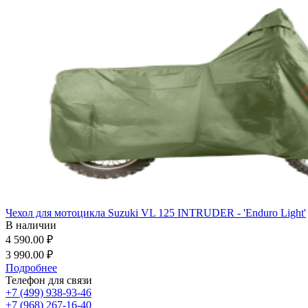
Чехол для мотоцикла Suzuki VL 125 INTRUDER - 'Enduro Light'
В наличии
4 590.00 ₽
3 990.00 ₽
Подробнее
Телефон для связи
+7 (499) 938-93-46
+7 (968) 267-16-40