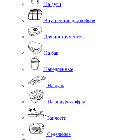
На дуги
Внутренние для кофров
Для инструментов
На бак
Набедренные
На руль
На эндуро-кофры
Запчасти
Седельные