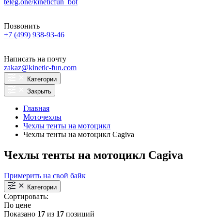
teleg.one/kineticfun_bot
Позвонить
+7 (499) 938-93-46
Написать на почту
zakaz@kinetic-fun.com
Категории
Закрыть
Главная
Моточехлы
Чехлы тенты на мотоцикл
Чехлы тенты на мотоцикл Cagiva
Чехлы тенты на мотоцикл Cagiva
Примерить на свой байк
Категории
Сортировать:
По цене
Показано
17
из
17
позиций