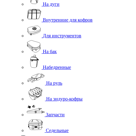
На дуги
Внутренние для кофров
Для инструментов
На бак
Набедренные
На руль
На эндуро-кофры
Запчасти
Седельные