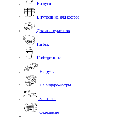
На дуги
Внутренние для кофров
Для инструментов
На бак
Набедренные
На руль
На эндуро-кофры
Запчасти
Седельные