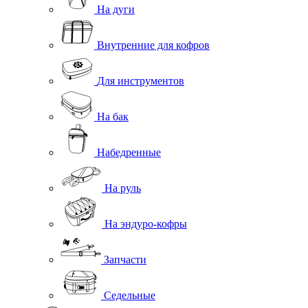
На дуги
Внутренние для кофров
Для инструментов
На бак
Набедренные
На руль
На эндуро-кофры
Запчасти
Седельные