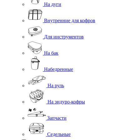
На дуги
Внутренние для кофров
Для инструментов
На бак
Набедренные
На руль
На эндуро-кофры
Запчасти
Седельные