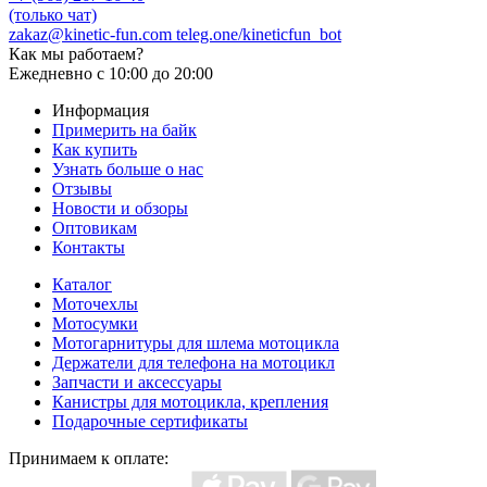
(только чат)
zakaz@kinetic-fun.com
teleg.one/kineticfun_bot
Как мы работаем?
Ежедневно
с 10:00 до 20:00
Информация
Примерить на байк
Как купить
Узнать больше о нас
Отзывы
Новости и обзоры
Оптовикам
Контакты
Каталог
Моточехлы
Мотосумки
Мотогарнитуры для шлема мотоцикла
Держатели для телефона на мотоцикл
Запчасти и аксессуары
Канистры для мотоцикла, крепления
Подарочные сертификаты
Принимаем к оплате: