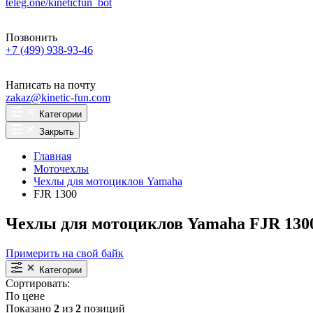
teleg.one/kineticfun_bot
Позвонить
+7 (499) 938-93-46
Написать на почту
zakaz@kinetic-fun.com
Категории
Закрыть
Главная
Моточехлы
Чехлы для мотоциклов Yamaha
FJR 1300
Чехлы для мотоциклов Yamaha FJR 130
Примерить на свой байк
Категории
Сортировать:
По цене
Показано
2
из
2
позиций