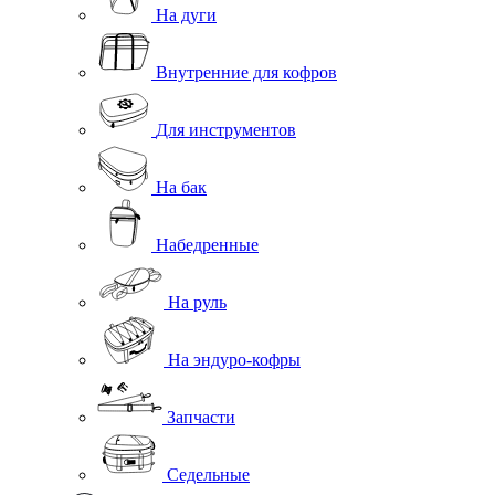
На дуги
Внутренние для кофров
Для инструментов
На бак
Набедренные
На руль
На эндуро-кофры
Запчасти
Седельные