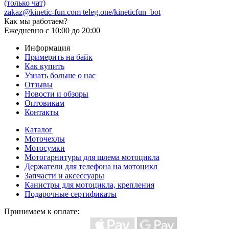
(только чат)
zakaz@kinetic-fun.com
teleg.one/kineticfun_bot
Как мы работаем?
Ежедневно
с 10:00 до 20:00
Информация
Примерить на байк
Как купить
Узнать больше о нас
Отзывы
Новости и обзоры
Оптовикам
Контакты
Каталог
Моточехлы
Мотосумки
Мотогарнитуры для шлема мотоцикла
Держатели для телефона на мотоцикл
Запчасти и аксессуары
Канистры для мотоцикла, крепления
Подарочные сертификаты
Принимаем к оплате: