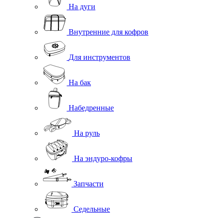
На дуги
Внутренние для кофров
Для инструментов
На бак
Набедренные
На руль
На эндуро-кофры
Запчасти
Седельные