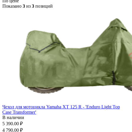
По цене
Показано
3
из
3
позиций
Чехол для мотоцикла Yamaha XT 125 R - 'Enduro Light Top
Case Transformer'
В наличии
5 390.00 ₽
4 790.00 ₽