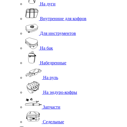
На дуги
Внутренние для кофров
Для инструментов
На бак
Набедренные
На руль
На эндуро-кофры
Запчасти
Седельные