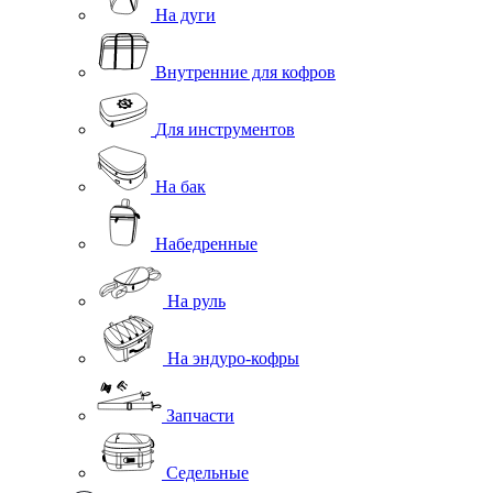
На дуги
Внутренние для кофров
Для инструментов
На бак
Набедренные
На руль
На эндуро-кофры
Запчасти
Седельные