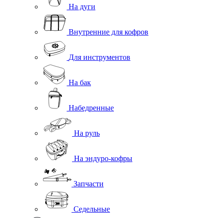
На дуги
Внутренние для кофров
Для инструментов
На бак
Набедренные
На руль
На эндуро-кофры
Запчасти
Седельные