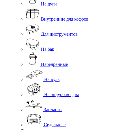
На дуги
Внутренние для кофров
Для инструментов
На бак
Набедренные
На руль
На эндуро-кофры
Запчасти
Седельные