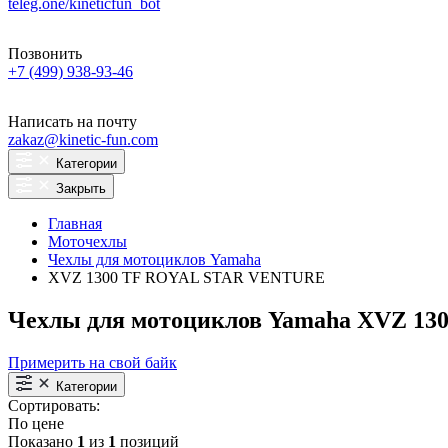
teleg.one/kineticfun_bot
Позвонить
+7 (499) 938-93-46
Написать на почту
zakaz@kinetic-fun.com
Категории
Закрыть
Главная
Моточехлы
Чехлы для мотоциклов Yamaha
XVZ 1300 TF ROYAL STAR VENTURE
Чехлы для мотоциклов Yamaha XVZ 1
Примерить на свой байк
Категории
Сортировать:
По цене
Показано
1
из
1
позиций