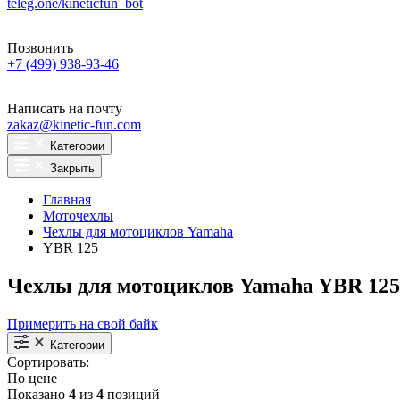
teleg.one/kineticfun_bot
Позвонить
+7 (499) 938-93-46
Написать на почту
zakaz@kinetic-fun.com
Категории
Закрыть
Главная
Моточехлы
Чехлы для мотоциклов Yamaha
YBR 125
Чехлы для мотоциклов Yamaha YBR 125
Примерить на свой байк
Категории
Сортировать:
По цене
Показано
4
из
4
позиций