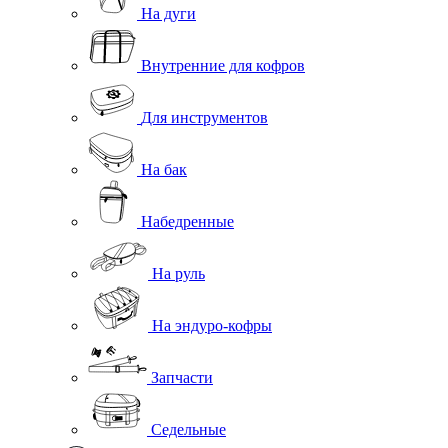
На дуги
Внутренние для кофров
Для инструментов
На бак
Набедренные
На руль
На эндуро-кофры
Запчасти
Седельные