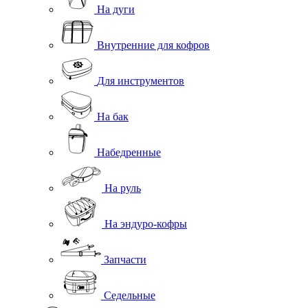
На дуги
Внутренние для кофров
Для инструментов
На бак
Набедренные
На руль
На эндуро-кофры
Запчасти
Седельные