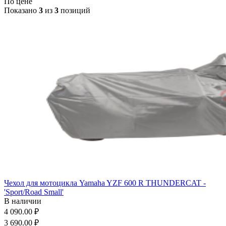
По цене
Показано
3
из
3
позиций
Чехол для мотоцикла Yamaha YZF 600 R THUNDERCAT -
'Sport/Road Small'
В наличии
4 090.00 ₽
3 690.00 ₽