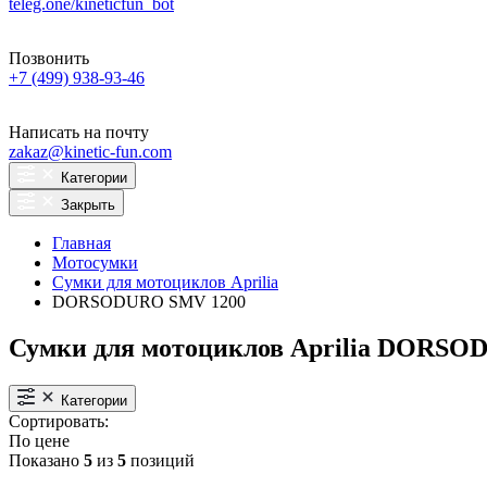
teleg.one/kineticfun_bot
Позвонить
+7 (499) 938-93-46
Написать на почту
zakaz@kinetic-fun.com
Категории
Закрыть
Главная
Мотосумки
Сумки для мотоциклов Aprilia
DORSODURO SMV 1200
Сумки для мотоциклов Aprilia DORSO
Категории
Сортировать:
По цене
Показано
5
из
5
позиций