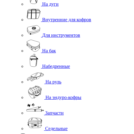
На дуги
Внутренние для кофров
Для инструментов
На бак
Набедренные
На руль
На эндуро-кофры
Запчасти
Седельные