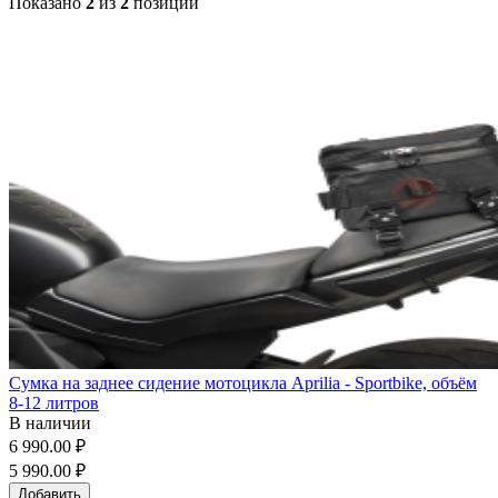
Показано
2
из
2
позиций
Сумка на заднее сидение мотоцикла Aprilia - Sportbike, объём
8-12 литров
В наличии
6 990.00 ₽
5 990.00 ₽
Добавить