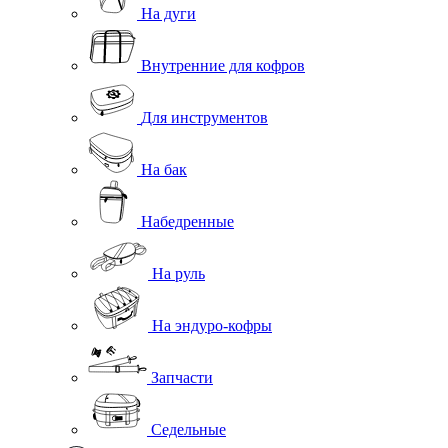
На дуги
Внутренние для кофров
Для инструментов
На бак
Набедренные
На руль
На эндуро-кофры
Запчасти
Седельные