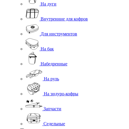
На дуги
Внутренние для кофров
Для инструментов
На бак
Набедренные
На руль
На эндуро-кофры
Запчасти
Седельные