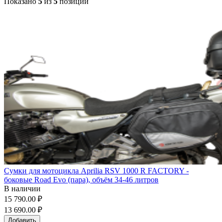
Показано
5
из
5
позиций
Сумки для мотоцикла Aprilia RSV 1000 R FACTORY -
боковые Road Evo (пара), объём 34-46 литров
В наличии
15 790.00 ₽
13 690.00 ₽
Добавить