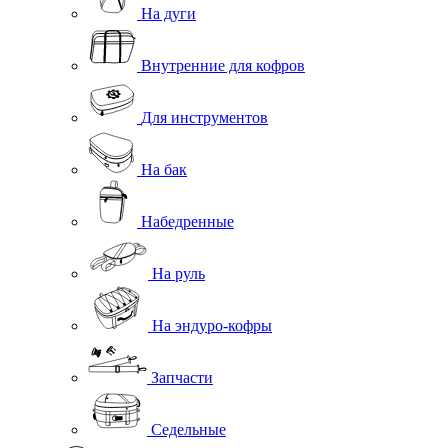
На дуги
Внутренние для кофров
Для инструментов
На бак
Набедренные
На руль
На эндуро-кофры
Запчасти
Седельные