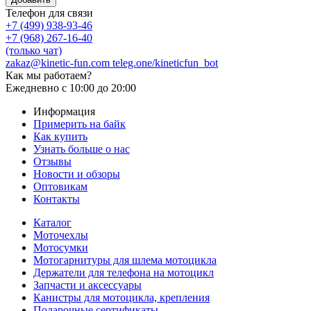
Телефон для связи
+7 (499) 938-93-46
+7 (968) 267-16-40
(только чат)
zakaz@kinetic-fun.com
teleg.one/kineticfun_bot
Как мы работаем?
Ежедневно
с 10:00 до 20:00
Информация
Примерить на байк
Как купить
Узнать больше о нас
Отзывы
Новости и обзоры
Оптовикам
Контакты
Каталог
Моточехлы
Мотосумки
Мотогарнитуры для шлема мотоцикла
Держатели для телефона на мотоцикл
Запчасти и аксессуары
Канистры для мотоцикла, крепления
Подарочные сертификаты