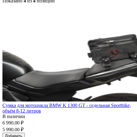
Показано
4
из
4
позиций
Сумка для мотоцикла BMW K 1300 GT - седельная Sportbike,
объём 8-12 литров
В наличии
6 990.00 ₽
5 990.00 ₽
Добавить