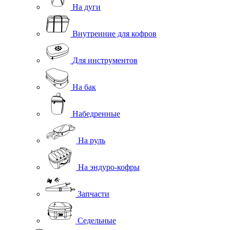
На дуги
Внутренние для кофров
Для инструментов
На бак
Набедренные
На руль
На эндуро-кофры
Запчасти
Седельные