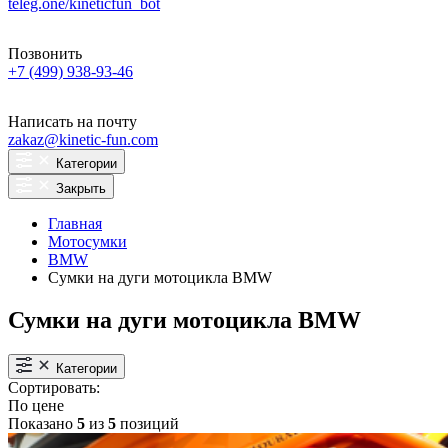
teleg.one/kineticfun_bot
Позвонить
+7 (499) 938-93-46
Написать на почту
zakaz@kinetic-fun.com
Категории
Закрыть
Главная
Мотосумки
BMW
Сумки на дуги мотоцикла BMW
Сумки на дуги мотоцикла BMW
Категории
Сортировать:
По цене
Показано
5
из
5
позиций