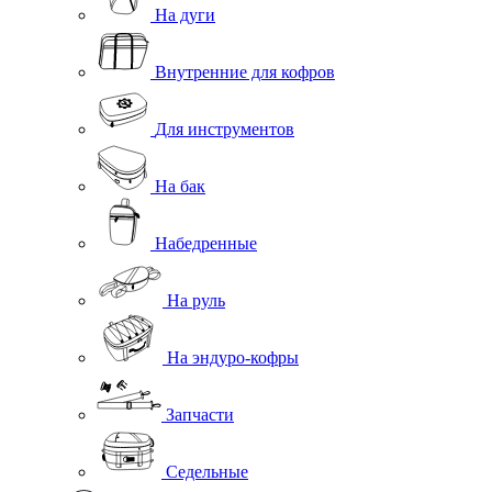
На дуги
Внутренние для кофров
Для инструментов
На бак
Набедренные
На руль
На эндуро-кофры
Запчасти
Седельные