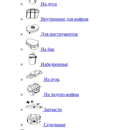
На дуги
Внутренние для кофров
Для инструментов
На бак
Набедренные
На руль
На эндуро-кофры
Запчасти
Седельные