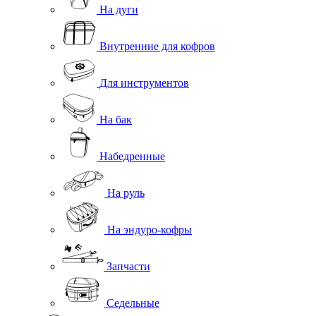
На дуги
Внутренние для кофров
Для инструментов
На бак
Набедренные
На руль
На эндуро-кофры
Запчасти
Седельные