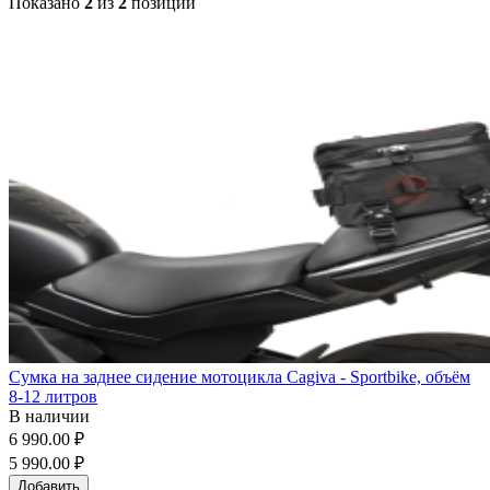
Показано
2
из
2
позиций
Сумка на заднее сидение мотоцикла Cagiva - Sportbike, объём
8-12 литров
В наличии
6 990.00 ₽
5 990.00 ₽
Добавить