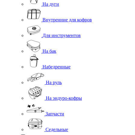
На дуги
Внутренние для кофров
Для инструментов
На бак
Набедренные
На руль
На эндуро-кофры
Запчасти
Седельные